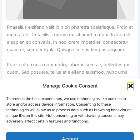
Phasellus eleifend velit id nibh pharetra scelerisque. Proin et
metus felis. In facilisis rutrum ex sit amet tempor. In laoreet
a sapien ac convallis. In nec lorem imperdiet, consectetur
quam et, semper ligula. Quisque cursus tempus aliquam.
Praesent eu nulla commodo, lobortis sem ac, pellentesque
quam. Sed posuere, tellus et eleifend euismod, nunc urna
tincidunt metus, eu pretium eros leo et dui. Vivamus vitae
Manage Cookie Consent
mauris nibh. Aenean sed lacus ut sapien vulputate egestas
vehicula eu velit.
To provide the best experiences, we use technologies like cookies to
store and/or access device information. Consenting to these
Proin euismod elit nec eros feugiat posuere. Suspendisse
technologies will allow us to process data such as browsing behavior or
unique IDs on this site. Not consenting or withdrawing consent, may
dictum risus euismod felis luctus, sed sollicitudin tortor
adversely affect certain features and functions.
tempor.
Accept