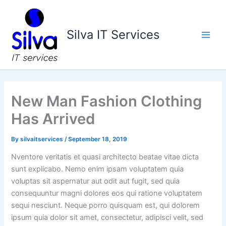
Skip
Main
to
Men
content
Silva IT Services
New Man Fashion Clothing
Has Arrived
By
silvaitservices
/
September 18, 2019
Nventore veritatis et quasi architecto beatae vitae dicta
sunt explicabo. Nemo enim ipsam voluptatem quia
voluptas sit aspernatur aut odit aut fugit, sed quia
consequuntur magni dolores eos qui ratione voluptatem
sequi nesciunt. Neque porro quisquam est, qui dolorem
ipsum quia dolor sit amet, consectetur, adipisci velit, sed